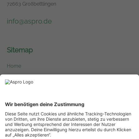
72663 Großbettlingen
info@aspro.de
Sitemap
Home
Leistungen
Unternehmen
Karriere
Kontakt
Lieferanten